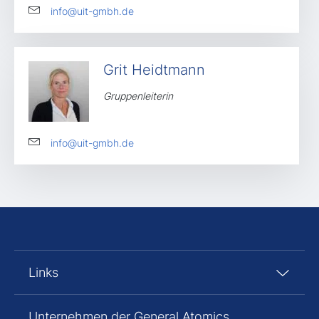
info@uit-gmbh.de
Grit Heidtmann
Gruppenleiterin
info@uit-gmbh.de
Links
Unternehmen der General Atomics